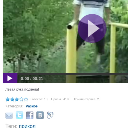
0:00 / 00:21
Левая рука подвела!
Голосов: 18
Просм.: 4195
Комментариев: 2
Категория:
Разное
Теги:
прикол