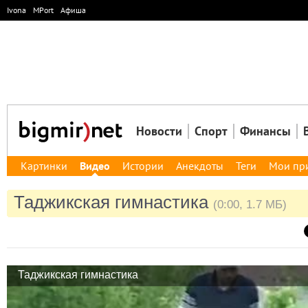
Ivona
MPort
Афиша
Новости
Спорт
Финансы
Картинки
Видео
Истории
Анекдоты
Теги
Мои пр
Таджикская гимнастика
(0:00, 1.7 МБ)
Таджикская гимнастика