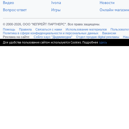
Видео
Ivona
Новости
Вопрос-ответ
Игры
Онлайн-магази
© 2000-2026, ООО "КЕПРЕЙТ ПАРТНЕРС". Все права защищены.
Помощь
Правила
Связаться с нами
Использование материалов
Пользовате
Политика в сфере конфиденциальности и персональных данных
Вакансии
Реклама на сайте:
Cейлз-хаус "Диджимедиа"
Отдел продаж digital рекламы
Наш
Для удобства пользования сайтом используются Cookies. Подробнее
здесь