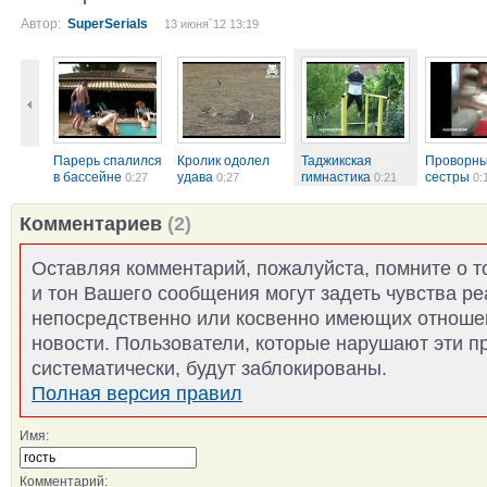
Автор:
SuperSerials
13 июня´12 13:19
Парерь спалился
Кролик одолел
Таджикская
Проворн
в бассейне
удава
гимнастика
сестры
0:27
0:27
0:21
0:
Комментариев
(2)
Оставляя комментарий, пожалуйста, помните о т
и тон Вашего сообщения могут задеть чувства р
непосредственно или косвенно имеющих отноше
новости. Пользователи, которые нарушают эти п
систематически, будут заблокированы.
Полная версия правил
Имя:
Комментарий: