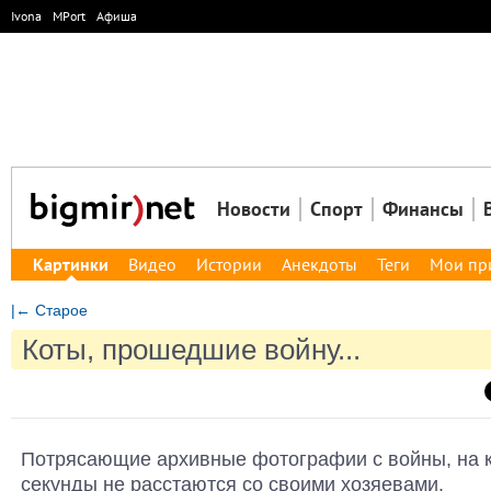
Ivona
MPort
Афиша
Новости
Спорт
Финансы
Картинки
Видео
Истории
Анекдоты
Теги
Мои пр
|← Старое
Коты, прошедшие войну...
Потрясающие архивные фотографии с войны, на к
секунды не расстаются со своими хозяевами.