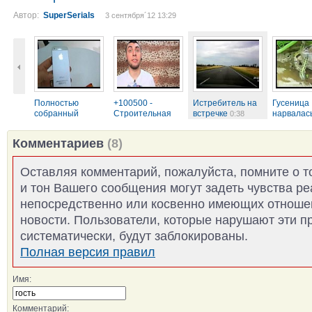
Автор:
SuperSerials
3 сентября´12 13:29
Полностью
+100500 -
Истребитель на
Гусеница
собранный
Строительная
встречке
нарвалас
0:38
новый iPhone 5...
Карусель...
лягушку
4:51
0
1:11
Комментариев
(8)
Оставляя комментарий, пожалуйста, помните о т
и тон Вашего сообщения могут задеть чувства р
непосредственно или косвенно имеющих отноше
новости. Пользователи, которые нарушают эти п
систематически, будут заблокированы.
Полная версия правил
Имя:
Комментарий: