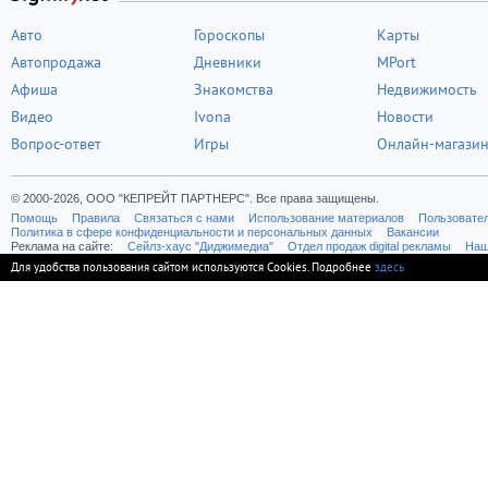
Авто
Гороскопы
Карты
Автопродажа
Дневники
MPort
Афиша
Знакомства
Недвижимость
Видео
Ivona
Новости
Вопрос-ответ
Игры
Онлайн-магази
© 2000-2026, ООО "КЕПРЕЙТ ПАРТНЕРС". Все права защищены.
Помощь
Правила
Связаться с нами
Использование материалов
Пользовате
Политика в сфере конфиденциальности и персональных данных
Вакансии
Реклама на сайте:
Cейлз-хаус "Диджимедиа"
Отдел продаж digital рекламы
Наш
Для удобства пользования сайтом используются Cookies. Подробнее
здесь