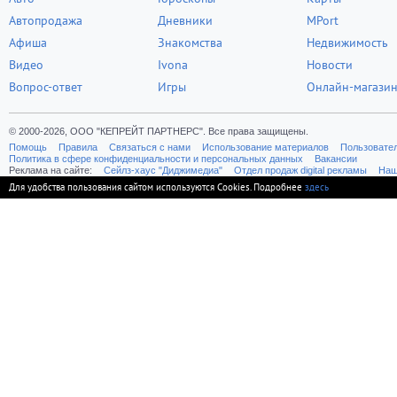
Автопродажа
Дневники
MPort
Афиша
Знакомства
Недвижимость
Видео
Ivona
Новости
Вопрос-ответ
Игры
Онлайн-магази
© 2000-2026, ООО "КЕПРЕЙТ ПАРТНЕРС". Все права защищены.
Помощь
Правила
Связаться с нами
Использование материалов
Пользовате
Политика в сфере конфиденциальности и персональных данных
Вакансии
Реклама на сайте:
Cейлз-хаус "Диджимедиа"
Отдел продаж digital рекламы
Наш
Для удобства пользования сайтом используются Cookies. Подробнее
здесь