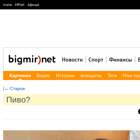
Ivona
MPort
Афиша
Новости
Спорт
Финансы
Картинки
Видео
Истории
Анекдоты
Теги
Мои пр
|← Старое
Пиво?