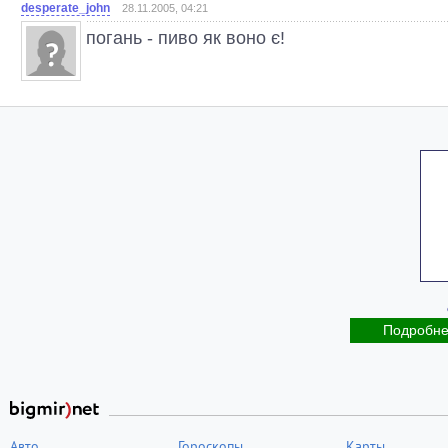
desperate_john
28.11.2005, 04:21
погань - пиво як воно є!
Подробн
Авто
Гороскопы
Карты