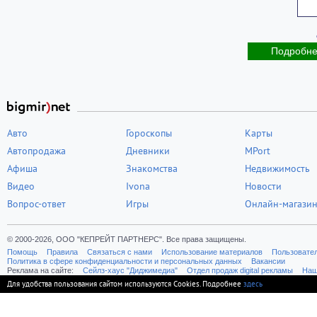
Подробн
Авто
Гороскопы
Карты
Автопродажа
Дневники
MPort
Афиша
Знакомства
Недвижимость
Видео
Ivona
Новости
Вопрос-ответ
Игры
Онлайн-магази
© 2000-2026, ООО "КЕПРЕЙТ ПАРТНЕРС". Все права защищены.
Помощь
Правила
Связаться с нами
Использование материалов
Пользовате
Политика в сфере конфиденциальности и персональных данных
Вакансии
Реклама на сайте:
Cейлз-хаус "Диджимедиа"
Отдел продаж digital рекламы
Наш
Для удобства пользования сайтом используются Cookies. Подробнее
здесь