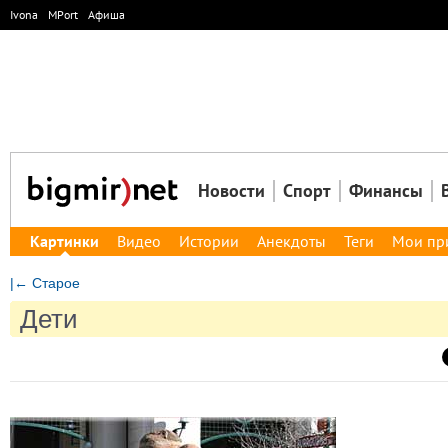
Ivona
MPort
Афиша
Новости
Спорт
Финансы
Картинки
Видео
Истории
Анекдоты
Теги
Мои пр
|← Старое
Дети