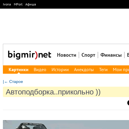
Ivona
MPort
Афиша
Новости
Спорт
Финансы
Картинки
Видео
Истории
Анекдоты
Теги
Мои пр
|← Старое
Автоподборка..прикольно ))