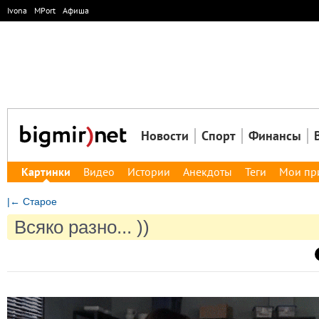
Ivona
MPort
Афиша
Новости
Спорт
Финансы
Картинки
Видео
Истории
Анекдоты
Теги
Мои пр
|← Старое
Всяко разно... ))