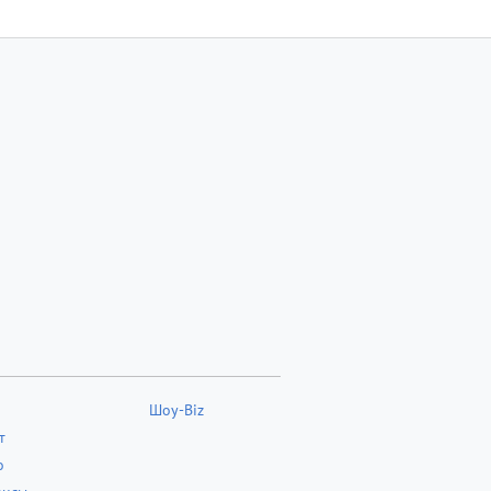
Шоу-Biz
т
о