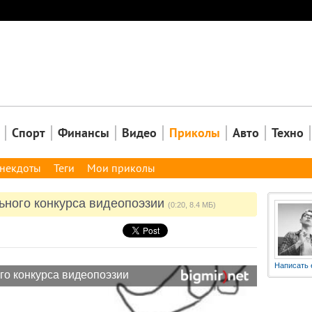
Закрыть
Спорт
Финансы
Видео
Приколы
Авто
Техно
некдоты
Теги
Мои приколы
ьного конкурса видеопоэзии
(0:20, 8.4 МБ)
Написать 
го конкурса видеопоэзии