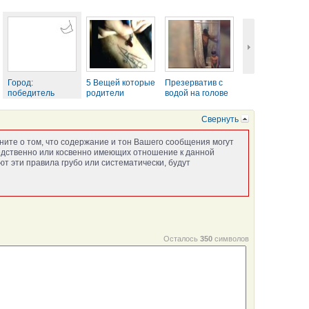
Город:
5 Вещей которые
Презерватив с
победитель
родители
водой на голове
национального...
разрешили...
...
4:24
0:37
2:41
Свернуть
ните о том, что содержание и тон Вашего сообщения могут
едственно или косвенно имеющих отношение к данной
т эти правила грубо или систематически, будут
Осталось
350
символов