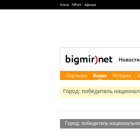
Ivona
MPort
Афиша
Новости
Картинки
Видео
Истории
А
Город: победитель национал
Город: победитель национально