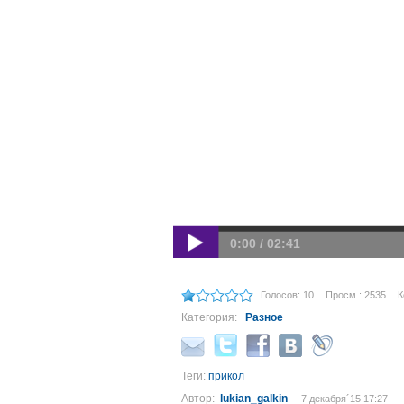
0:00 / 02:41
Голосов: 10
Просм.: 2535
К
Категория:
Разное
Теги:
прикол
Автор:
lukian_galkin
7 декабря´15 17:27