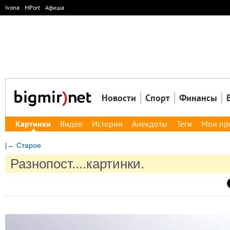
Ivona
MPort
Афиша
Новости
Спорт
Финансы
Картинки
Видео
Истории
Анекдоты
Теги
Мои пр
|← Старое
Разнопост....картинки.