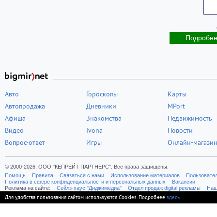
Подробн
Авто
Гороскопы
Карты
Автопродажа
Дневники
MPort
Афиша
Знакомства
Недвижимость
Видео
Ivona
Новости
Вопрос-ответ
Игры
Онлайн-магази
© 2000-2026, ООО "КЕПРЕЙТ ПАРТНЕРС". Все права защищены.
Помощь
Правила
Связаться с нами
Использование материалов
Пользовате
Политика в сфере конфиденциальности и персональных данных
Вакансии
Реклама на сайте:
Cейлз-хаус "Диджимедиа"
Отдел продаж digital рекламы
Наш
Для удобства пользования сайтом используются Cookies. Подробнее
здесь