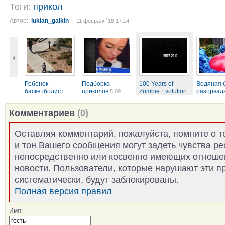
Теги:
прикол
Автор:
lukian_galkin
11 февраля´16 17:14
Ребенок
Подборка
100 Years of
Водяная 
баскетболист
приколов
Zombie Evolution
разорвалас
5:09
in...
3:54
2:43
5:21
Комментариев
(0)
Оставляя комментарий, пожалуйста, помните о т
и тон Вашего сообщения могут задеть чувства р
непосредственно или косвенно имеющих отноше
новости. Пользователи, которые нарушают эти п
систематически, будут заблокированы.
Полная версия правил
Имя: