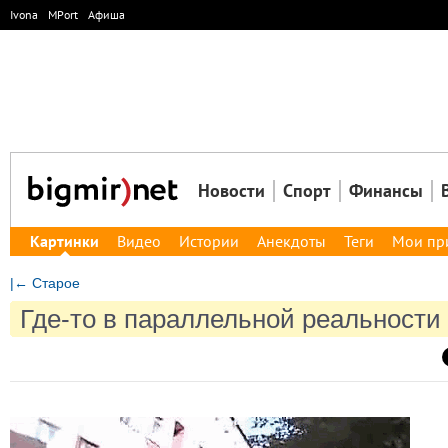
Ivona
MPort
Афиша
Новости
Спорт
Финансы
Картинки
Видео
Истории
Анекдоты
Теги
Мои пр
|← Старое
Где-то в параллельной реальности .