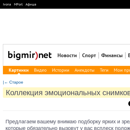
Ivona
MPort
Афиша
Новости
Спорт
Финансы
Картинки
Видео
Истории
Анекдоты
Теги
Мои пр
|← Старое
Коллекция эмоциональных снимко
Предлагаем вашему внимаю подборку ярких и зр
которые обязательно вызовут у вас всплеск поло