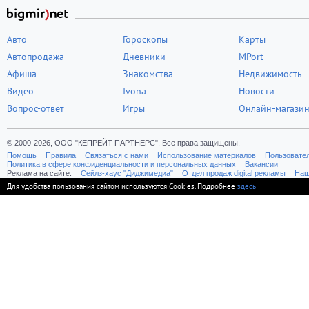
Авто
Гороскопы
Карты
Автопродажа
Дневники
MPort
Афиша
Знакомства
Недвижимость
Видео
Ivona
Новости
Вопрос-ответ
Игры
Онлайн-магази
© 2000-2026, ООО "КЕПРЕЙТ ПАРТНЕРС". Все права защищены.
Помощь
Правила
Связаться с нами
Использование материалов
Пользовате
Политика в сфере конфиденциальности и персональных данных
Вакансии
Реклама на сайте:
Cейлз-хаус "Диджимедиа"
Отдел продаж digital рекламы
Наш
Для удобства пользования сайтом используются Cookies. Подробнее
здесь