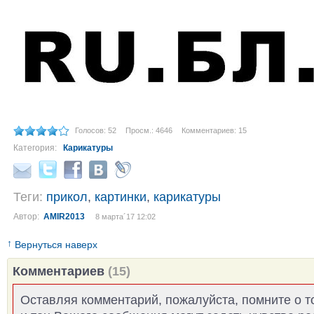
Голосов: 52
Просм.: 4646
Комментариев: 15
Категория:
Карикатуры
Теги:
прикол
,
картинки
,
карикатуры
Автор:
AMIR2013
8 марта´17 12:02
↑
Вернуться наверх
Комментариев
(15)
Оставляя комментарий, пожалуйста, помните о т