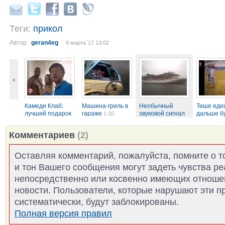
Теги:
прикол
Автор:
geran4eg
9 марта´17 13:02
Камеди Клаб:
Машина-гриль в
Необычный
Тише еде
лучший подарок
гараже
звуковой сигнал
дальше б
1:10
на 8 Марта!
круизного...
2:37
2:29
3:24
Комментариев
(2)
Оставляя комментарий, пожалуйста, помните о т
и тон Вашего сообщения могут задеть чувства р
непосредственно или косвенно имеющих отноше
новости. Пользователи, которые нарушают эти п
систематически, будут заблокированы.
Полная версия правил