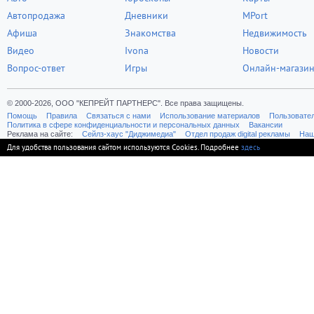
Автопродажа
Дневники
MPort
Афиша
Знакомства
Недвижимость
Видео
Ivona
Новости
Вопрос-ответ
Игры
Онлайн-магази
© 2000-2026, ООО "КЕПРЕЙТ ПАРТНЕРС". Все права защищены.
Помощь
Правила
Связаться с нами
Использование материалов
Пользовате
Политика в сфере конфиденциальности и персональных данных
Вакансии
Реклама на сайте:
Cейлз-хаус "Диджимедиа"
Отдел продаж digital рекламы
Наш
Для удобства пользования сайтом используются Cookies. Подробнее
здесь