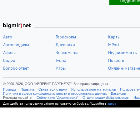
Подробн
Авто
Гороскопы
Карты
Автопродажа
Дневники
MPort
Афиша
Знакомства
Недвижимость
Видео
Ivona
Новости
Вопрос-ответ
Игры
Онлайн-магази
© 2000-2026, ООО "КЕПРЕЙТ ПАРТНЕРС". Все права защищены.
Помощь
Правила
Связаться с нами
Использование материалов
Пользовате
Политика в сфере конфиденциальности и персональных данных
Вакансии
Реклама на сайте:
Cейлз-хаус "Диджимедиа"
Отдел продаж digital рекламы
Наш
Для удобства пользования сайтом используются Cookies. Подробнее
здесь