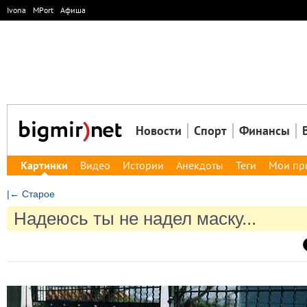
Ivona
MPort
Афиша
Новости
Спорт
Финансы
Картинки
Видео
Истории
Анекдоты
Теги
Мои пр
|← Старое
Надеюсь ты не надел маску...