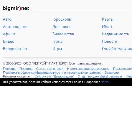
Авто
Гороскопы
Карты
Автопродажа
Дневники
MPort
Афиша
Знакомства
Недвижимость
Видео
Ivona
Новости
Вопрос-ответ
Игры
Онлайн-магази
© 2000-2026, ООО "КЕПРЕЙТ ПАРТНЕРС". Все права защищены.
Помощь
Правила
Связаться с нами
Использование материалов
Пользовате
Политика в сфере конфиденциальности и персональных данных
Вакансии
Реклама на сайте:
Cейлз-хаус "Диджимедиа"
Отдел продаж digital рекламы
Наш
Для удобства пользования сайтом используются Cookies. Подробнее
здесь