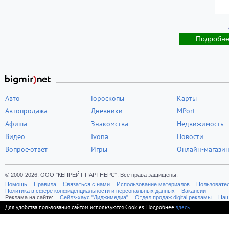
Подробн
Авто
Гороскопы
Карты
Автопродажа
Дневники
MPort
Афиша
Знакомства
Недвижимость
Видео
Ivona
Новости
Вопрос-ответ
Игры
Онлайн-магази
© 2000-2026, ООО "КЕПРЕЙТ ПАРТНЕРС". Все права защищены.
Помощь
Правила
Связаться с нами
Использование материалов
Пользовате
Политика в сфере конфиденциальности и персональных данных
Вакансии
Реклама на сайте:
Cейлз-хаус "Диджимедиа"
Отдел продаж digital рекламы
Наш
Для удобства пользования сайтом используются Cookies. Подробнее
здесь