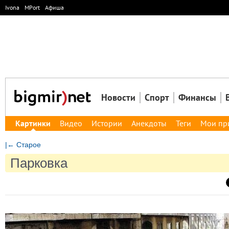
Ivona
MPort
Афиша
Новости
Спорт
Финансы
Картинки
Видео
Истории
Анекдоты
Теги
Мои пр
|← Старое
Парковка