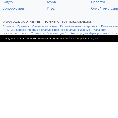
Видео
Ivona
Новости
Вопрос-ответ
Игры
Онлайн-магази
© 2000-2026, ООО "КЕПРЕЙТ ПАРТНЕРС". Все права защищены.
Помощь
Правила
Связаться с нами
Использование материалов
Пользовате
Политика в сфере конфиденциальности и персональных данных
Вакансии
Реклама на сайте:
Cейлз-хаус "Диджимедиа"
Отдел продаж digital рекламы
Наш
Для удобства пользования сайтом используются Cookies. Подробнее
здесь