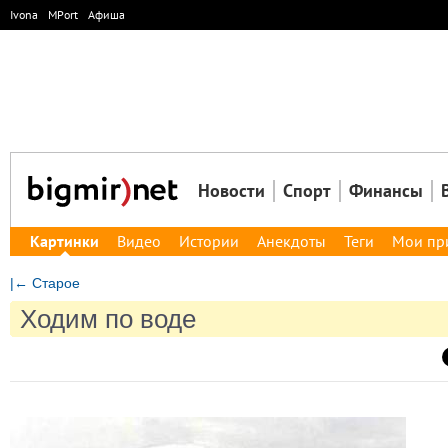
Ivona
MPort
Афиша
Новости
Спорт
Финансы
Картинки
Видео
Истории
Анекдоты
Теги
Мои пр
|← Старое
Ходим по воде