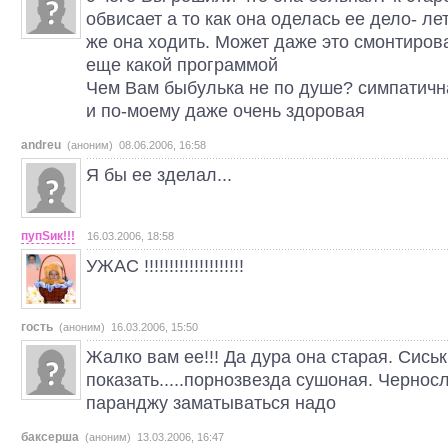
обвисает а то как она оделась ее дело- ле
же она ходить. Может даже это смонтиро
еще какой программой
Чем Вам быбулька не по душе? симпатичн
и по-моему даже очень здоровая
andreu
(аноним) 08.06.2006, 16:58
Я бы ее зделал...
пyпSик!!!
16.03.2006, 18:58
УЖАС !!!!!!!!!!!!!!!!!!!!
гость
(аноним) 16.03.2006, 15:50
Жалко вам ее!!! Да дура она старая. Сись
показать.....порнозвезда сушоная. Черносли
паранджу заматываться надо
баксерша
(аноним) 13.03.2006, 16:47