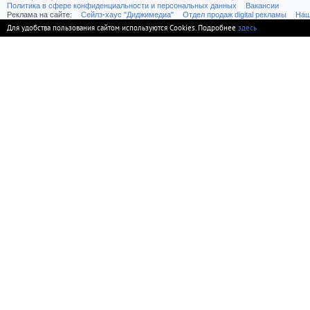
Политика в сфере конфиденциальности и персональных данных
Вакансии
Реклама на сайте:
Cейлз-хаус "Диджимедиа"
Отдел продаж digital рекламы
Наш
Для удобства пользования сайтом используются Cookies. Подробнее
здесь