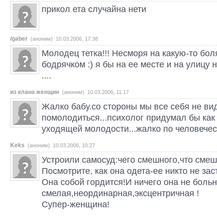
прикол ета случайна нети
/gaber
(аноним) 10.03.2006, 17:38
Молодец тетка!!! Несморя на какую-то бол
бодрячком :) я бы на ее месте и на улицу
....
из клана женщин
(аноним) 10.03.2006, 11:17
Жалко бабу.со стороны мы все себя не ви
помолодиться...психолог придумал бы как
уходящей молодости...жалко по человеческ
Keks
(аноним) 10.03.2006, 10:27
Устроили самосуд:чего смешного,что смешн
Посмотрите, как она одета-ее никто не зас
Она собой гордится!И ничего она не боль
смелая,неординарная,эксцентричная !
Супер-женщина!