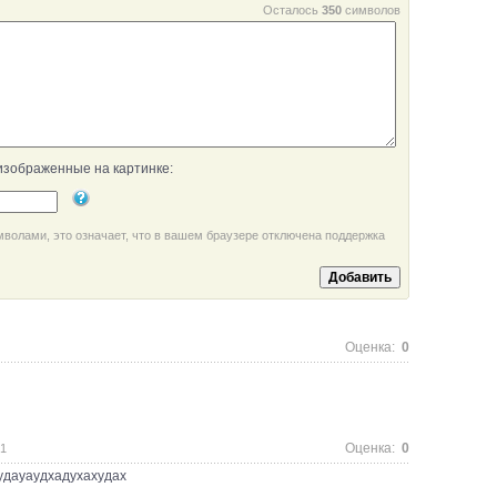
Осталось
350
символов
изображенные на картинке:
мволами, это означает, что в вашем браузере отключена поддержка
Оценка:
0
Оценка:
0
31
удауаудхадухахудах