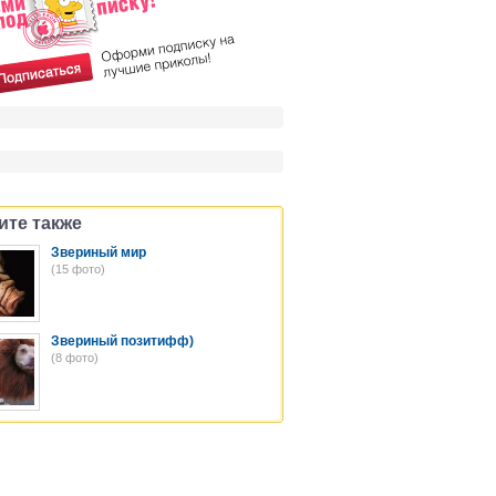
ите также
Звериный мир
(15 фото)
Звериный позитифф)
(8 фото)