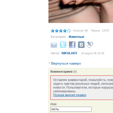
Голосов: 80
Просм.: 13757
Категория:
Животные
Автор:
NIKOLAEV
10 марта´06 10:39
↑
Вернуться наверх
Комментариев
(8)
Оставляя комментарий, пожалуйста, пом
задеть чувства реальных людей, непоср
новости. Пользователи, которые нарушаю
заблокированы.
Полная версия правил
Имя: