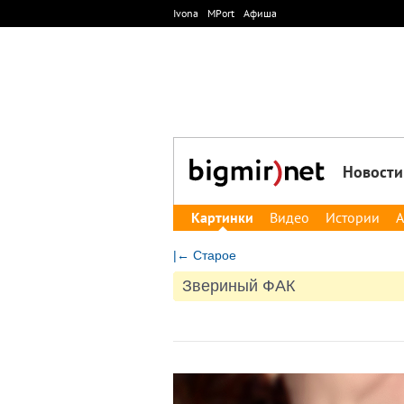
Ivona
MPort
Афиша
Новости
Картинки
Видео
Истории
А
|← Старое
Звериный ФАК