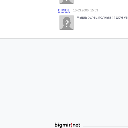
DIMID1
10.03.2006, 15:33
Мыша рулец полный !!!! Друг ув