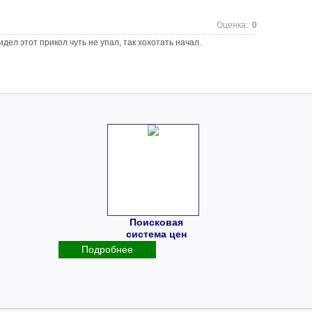
Оценка:
0
идел этот прикол чуть не упал, так хохотать начал.
Поисковая
система цен
Подробнее