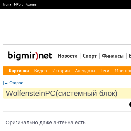
Ivona
MPort
Афиша
Новости
Спорт
Финансы
Картинки
Видео
Истории
Анекдоты
Теги
Мои пр
|← Старое
WolfensteinPC(системный блок)
Оригинально даже антенна есть