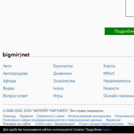
Подробн
Авто
Гороскопы
Карты
Автопродажа
Дневники
MPort
Афиша
Знакомства
Недвижимость
Видео
Ivona
Новости
Вопрос-ответ
Игры
Онлайн-магази
© 2000-2026, ООО "КЕПРЕЙТ ПАРТНЕРС". Все права защищены.
Помощь
Правила
Связаться с нами
Использование материалов
Пользовате
Политика в сфере конфиденциальности и персональных данных
Вакансии
Реклама на сайте:
Cейлз-хаус "Диджимедиа"
Отдел продаж digital рекламы
Наш
Для удобства пользования сайтом используются Cookies. Подробнее
здесь