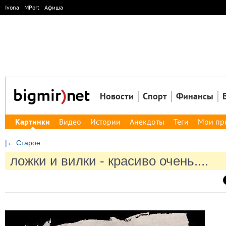
Ivona
MPort
Афиша
Новости
Спорт
Финансы
Картинки
Видео
Истории
Анекдоты
Теги
Мои пр
|← Старое
ложки и вилки - красиво очень....