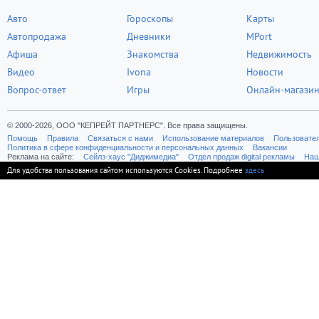
Авто
Гороскопы
Карты
Автопродажа
Дневники
MPort
Афиша
Знакомства
Недвижимость
Видео
Ivona
Новости
Вопрос-ответ
Игры
Онлайн-магази
© 2000-2026, ООО "КЕПРЕЙТ ПАРТНЕРС". Все права защищены.
Помощь
Правила
Связаться с нами
Использование материалов
Пользовате
Политика в сфере конфиденциальности и персональных данных
Вакансии
Реклама на сайте:
Cейлз-хаус "Диджимедиа"
Отдел продаж digital рекламы
Наш
Для удобства пользования сайтом используются Cookies. Подробнее
здесь