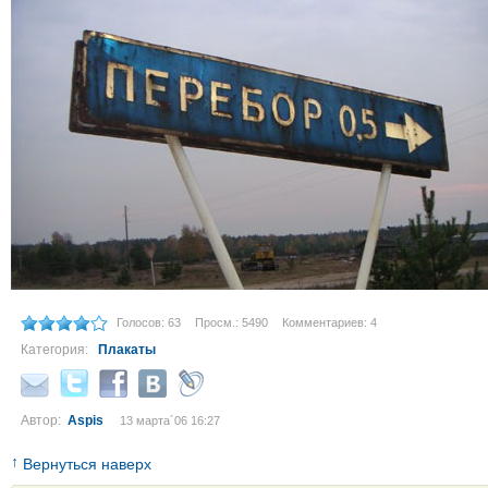
Голосов: 63
Просм.: 5490
Комментариев: 4
Категория:
Плакаты
Автор:
Aspis
13 марта´06 16:27
↑
Вернуться наверх