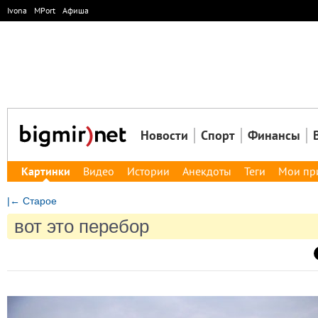
Ivona
MPort
Афиша
Новости
Спорт
Финансы
Картинки
Видео
Истории
Анекдоты
Теги
Мои пр
|← Старое
вот это перебор