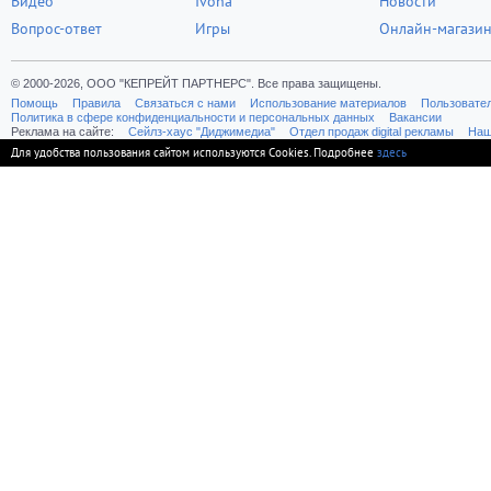
Видео
Ivona
Новости
Вопрос-ответ
Игры
Онлайн-магази
© 2000-2026, ООО "КЕПРЕЙТ ПАРТНЕРС". Все права защищены.
Помощь
Правила
Связаться с нами
Использование материалов
Пользовате
Политика в сфере конфиденциальности и персональных данных
Вакансии
Реклама на сайте:
Cейлз-хаус "Диджимедиа"
Отдел продаж digital рекламы
Наш
Для удобства пользования сайтом используются Cookies. Подробнее
здесь