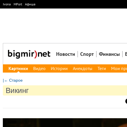
Ivona
MPort
Афиша
Новости
Спорт
Финансы
Картинки
Видео
Истории
Анекдоты
Теги
Мои пр
|← Старое
Викинг