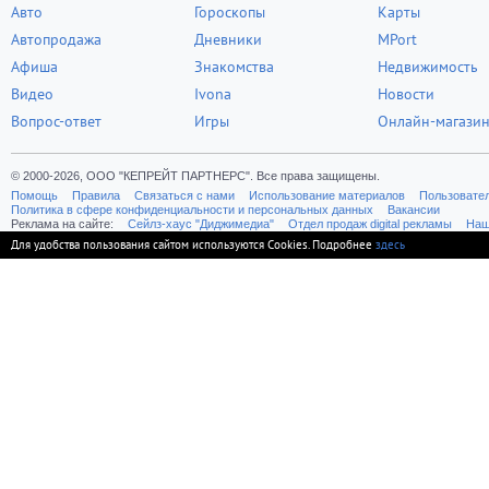
Авто
Гороскопы
Карты
Автопродажа
Дневники
MPort
Афиша
Знакомства
Недвижимость
Видео
Ivona
Новости
Вопрос-ответ
Игры
Онлайн-магази
© 2000-2026, ООО "КЕПРЕЙТ ПАРТНЕРС". Все права защищены.
Помощь
Правила
Связаться с нами
Использование материалов
Пользовате
Политика в сфере конфиденциальности и персональных данных
Вакансии
Реклама на сайте:
Cейлз-хаус "Диджимедиа"
Отдел продаж digital рекламы
Наш
Для удобства пользования сайтом используются Cookies. Подробнее
здесь