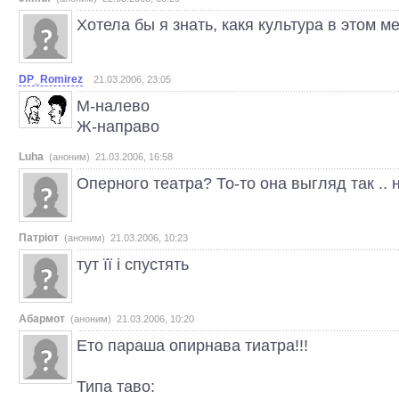
Хотела бы я знать, какя культура в этом м
DP_Romirez
21.03.2006, 23:05
М-налево
Ж-направо
Luha
(аноним) 21.03.2006, 16:58
Оперного театра? То-то она выгляд так .. 
Патріот
(аноним) 21.03.2006, 10:23
тут її і спустять
Абармот
(аноним) 21.03.2006, 10:20
Ето параша опирнава тиатра!!!
Типа таво: