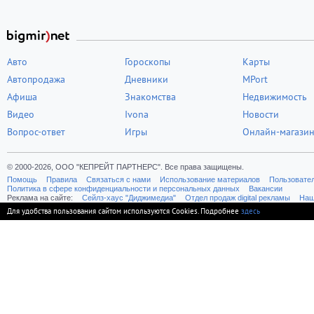
Авто
Гороскопы
Карты
Автопродажа
Дневники
MPort
Афиша
Знакомства
Недвижимость
Видео
Ivona
Новости
Вопрос-ответ
Игры
Онлайн-магази
© 2000-2026, ООО "КЕПРЕЙТ ПАРТНЕРС". Все права защищены.
Помощь
Правила
Связаться с нами
Использование материалов
Пользовате
Политика в сфере конфиденциальности и персональных данных
Вакансии
Реклама на сайте:
Cейлз-хаус "Диджимедиа"
Отдел продаж digital рекламы
Наш
Для удобства пользования сайтом используются Cookies. Подробнее
здесь