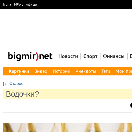
Ivona
MPort
Афиша
Новости
Спорт
Финансы
Картинки
Видео
Истории
Анекдоты
Теги
Мои пр
|← Старое
Водочки?