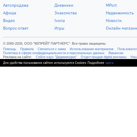
Автопродажа
Дневники
MPort
Афиша
Знакомства
Недвижимость
Видео
Ivona
Новости
Вопрос-ответ
Игры
Онлайн-магази
© 2000-2026, ООО "КЕПРЕЙТ ПАРТНЕРС". Все права защищены.
Помощь
Правила
Связаться с нами
Использование материалов
Пользовате
Политика в сфере конфиденциальности и персональных данных
Вакансии
Реклама на сайте:
Cейлз-хаус "Диджимедиа"
Отдел продаж digital рекламы
Наш
Для удобства пользования сайтом используются Cookies. Подробнее
здесь