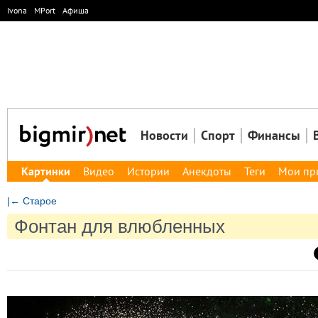
Ivona
MPort
Афиша
Новости
Спорт
Финансы
Картинки
Видео
Истории
Анекдоты
Теги
Мои пр
|← Старое
Фонтан для влюбленных