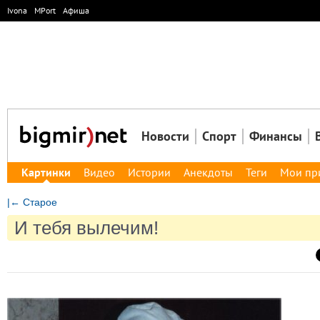
Ivona
MPort
Афиша
Новости
Спорт
Финансы
Картинки
Видео
Истории
Анекдоты
Теги
Мои пр
|← Старое
И тебя вылечим!