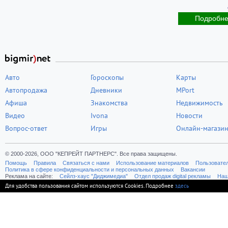
Подробн
Авто
Гороскопы
Карты
Автопродажа
Дневники
MPort
Афиша
Знакомства
Недвижимость
Видео
Ivona
Новости
Вопрос-ответ
Игры
Онлайн-магази
© 2000-2026, ООО "КЕПРЕЙТ ПАРТНЕРС". Все права защищены.
Помощь
Правила
Связаться с нами
Использование материалов
Пользовате
Политика в сфере конфиденциальности и персональных данных
Вакансии
Реклама на сайте:
Cейлз-хаус "Диджимедиа"
Отдел продаж digital рекламы
Наш
Для удобства пользования сайтом используются Cookies. Подробнее
здесь