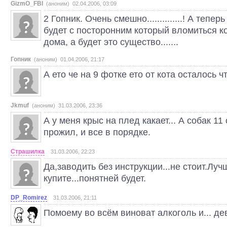
GizmO_FBI
(аноним) 02.04.2006, 03:09
2 Гопник. Очень смешно..............! А тепер
будет с посторонним который вломиться ко
дома, а будет это существо.......
Гопник
(аноним) 01.04.2006, 21:17
А ето че на 9 фотке ето от кота осталось 
Jkmuf
(аноним) 31.03.2006, 23:36
А у меня крыс на плед какает... А собак 11
прожил, и все в порядке.
Страшилка
31.03.2006, 22:23
Да,заводить без инструкции...не стоит.Луч
купите...понятней будет.
DP_Romirez
31.03.2006, 21:11
Помоему во всём виноват алкоголь и... д