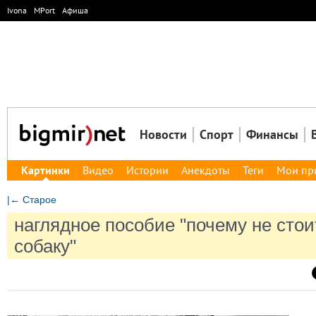
Ivona
MPort
Афиша
Новости
Спорт
Финансы
Картинки
Видео
Истории
Анекдоты
Теги
Мои пр
|← Старое
наглядное пособие "почему не стои
собаку"