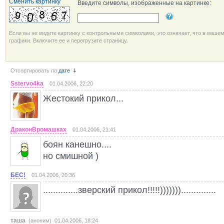
Сменить картинку
Введите символы, изображенные на картинке:
Если вы не видите картинку с контрольными символами, это означает, что в ваше
графики. Включите ее и перегрузите страницу.
Отсортировать по
дате
Sstervo4ka
01.04.2006, 22:20
Жестокий прикол...
ДраконВромашках
01.04.2006, 21:41
боян канешно....
но смишной )
БЕС!
01.04.2006, 20:36
..............зверский прикол!!!!!)))))))..............
таша
(аноним) 01.04.2006, 18:24