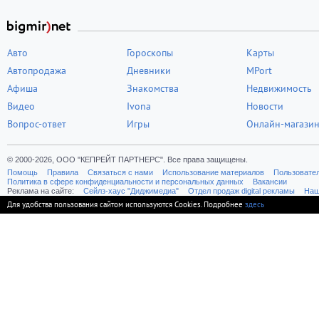
Авто
Гороскопы
Карты
Автопродажа
Дневники
MPort
Афиша
Знакомства
Недвижимость
Видео
Ivona
Новости
Вопрос-ответ
Игры
Онлайн-магази
© 2000-2026, ООО "КЕПРЕЙТ ПАРТНЕРС". Все права защищены.
Помощь
Правила
Связаться с нами
Использование материалов
Пользовате
Политика в сфере конфиденциальности и персональных данных
Вакансии
Реклама на сайте:
Cейлз-хаус "Диджимедиа"
Отдел продаж digital рекламы
Наш
Для удобства пользования сайтом используются Cookies. Подробнее
здесь