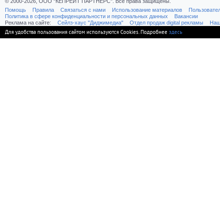
© 2000-2026, ООО "КЕПРЕЙТ ПАРТНЕРС". Все права защищены.
Помощь
Правила
Связаться с нами
Использование материалов
Пользовате
Политика в сфере конфиденциальности и персональных данных
Вакансии
Реклама на сайте:
Cейлз-хаус "Диджимедиа"
Отдел продаж digital рекламы
Наш
Для удобства пользования сайтом используются Cookies. Подробнее
здесь