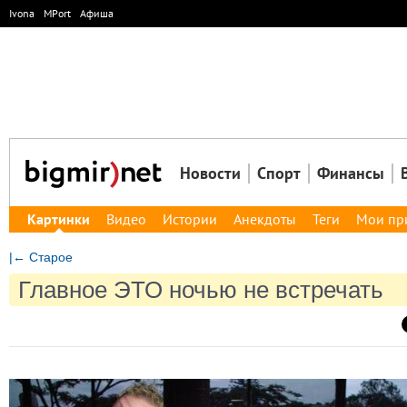
Ivona
MPort
Афиша
Новости
Спорт
Финансы
Картинки
Видео
Истории
Анекдоты
Теги
Мои пр
|← Старое
Главное ЭТО ночью не встречать