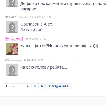
Деффки бес касметики страшны,пусть нан
раскрас.
Че Паев
(аноним) 16.04.2006, 13:33
Согласен с Alex.
Ахтунг,бля!
Go_bananas!
15.04.2006, 17:12
кульні фотки!!Не розумієте ви ніфіга))))
nec
(аноним) 14.04.2006, 22:30
на всю голову ребята...
1
2
3
4
5
6
Следующая