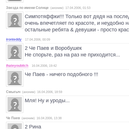
Звезда по имени Солнце
(аноним) 17.04.2006, 01:53
Симпотяффки!!! Только вот дядя на после
очень впечетляет по красоте, и неудобно н
остальные ребята & девушки - просто краса
ironteddy
17.04.2006, 00:09
2 Че Паев и Воробушек
Не спорьте, раз на раз не приходится...
ihateyoubitch
16.04.2006, 19:42
Че Паев - ничего подобного !!!
Смыгыч
(аноним) 16.04.2006, 18:59
Мля! Ну и уроды...
Че Паев
(аноним) 16.04.2006, 13:38
2 Рина