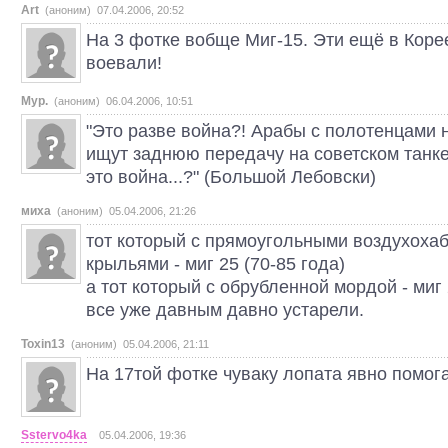
Art
(аноним) 07.04.2006, 20:52
На 3 фотке вобще Миг-15. Эти ещё в Корее
воевали!
Мур.
(аноним) 06.04.2006, 10:51
"Это разве война?! Арабы с полотенцами н
ищут заднюю передачу на советском танке
это война...?" (Большой Лебовски)
миха
(аноним) 05.04.2006, 21:26
тот который с прямоугольными воздухоха
крыльями - миг 25 (70-85 года)
а тот который с обрубленной мордой - миг 
все уже давным давно устарели.
Toxin13
(аноним) 05.04.2006, 21:11
На 17той фотке чуваку лопата явно помога
Sstervo4ka
05.04.2006, 19:36