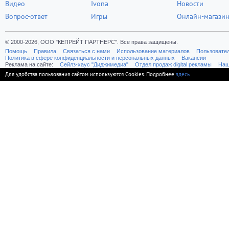
Видео
Ivona
Новости
Вопрос-ответ
Игры
Онлайн-магази
© 2000-2026, ООО "КЕПРЕЙТ ПАРТНЕРС". Все права защищены.
Помощь
Правила
Связаться с нами
Использование материалов
Пользовате
Политика в сфере конфиденциальности и персональных данных
Вакансии
Реклама на сайте:
Cейлз-хаус "Диджимедиа"
Отдел продаж digital рекламы
Наш
Для удобства пользования сайтом используются Cookies. Подробнее
здесь