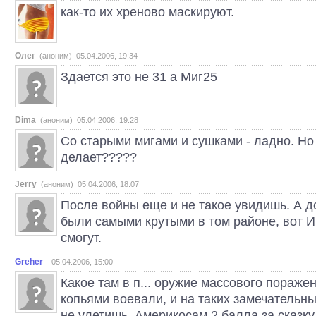
как-то их хреново маскируют.
Олег
(аноним) 05.04.2006, 19:34
Здается это не 31 а Миг25
Dima
(аноним) 05.04.2006, 19:28
Со старыми мигами и сушками - ладно. Но
делает?????
Jerry
(аноним) 05.04.2006, 18:07
После войны еще и не такое увидишь. А 
были самыми крутыми в том районе, вот 
смогут.
Greher
05.04.2006, 15:00
Какое там в п... оружие массового пораже
копьями воевали, и на таких замечательн
не улетишь. Америкосам 2 балла за сказку