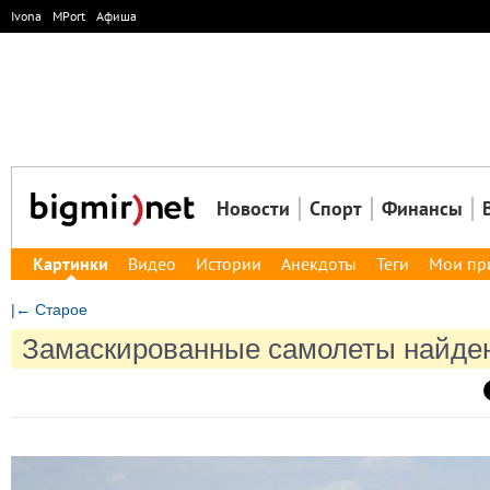
Ivona
MPort
Афиша
Новости
Спорт
Финансы
Картинки
Видео
Истории
Анекдоты
Теги
Мои пр
|← Старое
Замаскированные самолеты найден