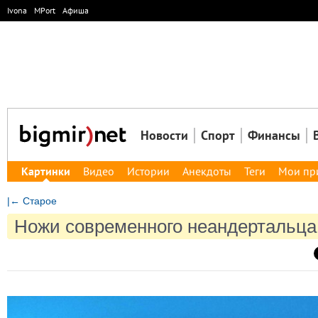
Ivona
MPort
Афиша
Новости
Спорт
Финансы
Картинки
Видео
Истории
Анекдоты
Теги
Мои пр
|← Старое
Ножи современного неандертальца