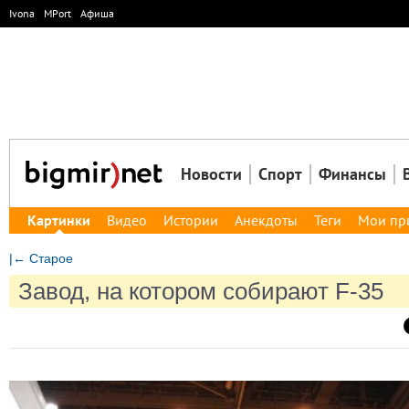
Ivona
MPort
Афиша
Новости
Спорт
Финансы
Картинки
Видео
Истории
Анекдоты
Теги
Мои пр
|← Старое
Завод, на котором собирают F-35