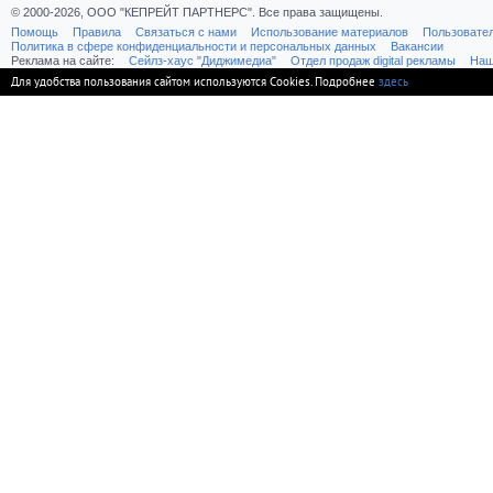
© 2000-2026, ООО "КЕПРЕЙТ ПАРТНЕРС". Все права защищены.
Помощь
Правила
Связаться с нами
Использование материалов
Пользовате
Политика в сфере конфиденциальности и персональных данных
Вакансии
Реклама на сайте:
Cейлз-хаус "Диджимедиа"
Отдел продаж digital рекламы
Наш
Для удобства пользования сайтом используются Cookies. Подробнее
здесь