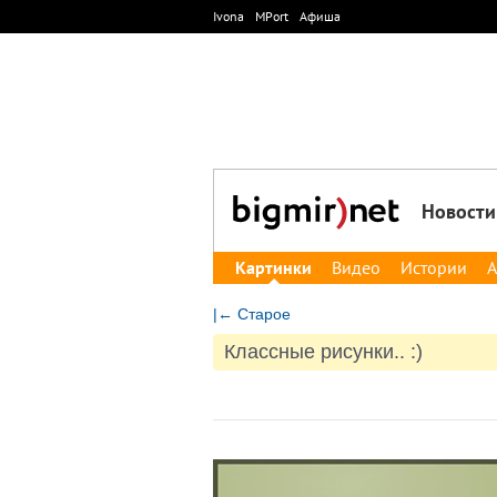
Ivona
MPort
Афиша
Новости
Картинки
Видео
Истории
А
|← Старое
Классные рисунки.. :)