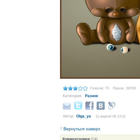
Голосов: 73
Просм.: 20709
Категория:
Разное
Автор:
Olga_ya
11 апреля´06 13:31
↑
Вернуться наверх
Комментариев
(14)