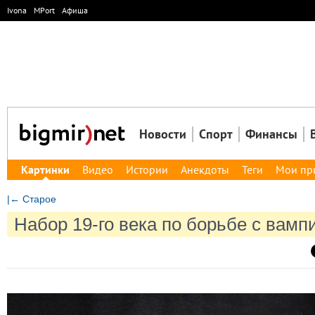
Ivona
MPort
Афиша
Новости
Спорт
Финансы
Картинки
Видео
Истории
Анекдоты
Теги
Мои пр
|← Старое
Набор 19-го века по борьбе с вамп