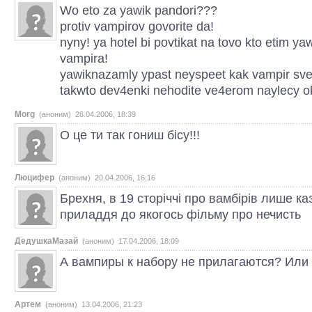
Wo eto za yawik pandori???
protiv vampirov govorite da!
nyny! ya hotel bi povtikat na tovo kto etim ya
vampira!
yawiknazamly ypast neyspeet kak vampir sv
takwto dev4enki nehodite ve4erom naylecy o
Morg
(аноним) 26.04.2006, 18:39
О це ти так гониш бісу!!!
Люцифер
(аноним) 20.04.2006, 16:16
Брехня, в 19 сторіччі про вамбірів лише ка
приладдя до якогось фільму про нечисть
ДедушкаМазай
(аноним) 17.04.2006, 18:09
А вампиры к набору не прилагаются? Или 
Артем
(аноним) 13.04.2006, 21:23