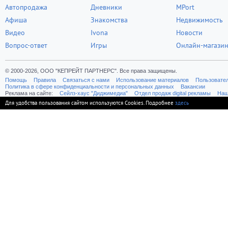
Автопродажа
Дневники
MPort
Афиша
Знакомства
Недвижимость
Видео
Ivona
Новости
Вопрос-ответ
Игры
Онлайн-магази
© 2000-2026, ООО "КЕПРЕЙТ ПАРТНЕРС". Все права защищены.
Помощь
Правила
Связаться с нами
Использование материалов
Пользовате
Политика в сфере конфиденциальности и персональных данных
Вакансии
Реклама на сайте:
Cейлз-хаус "Диджимедиа"
Отдел продаж digital рекламы
Наш
Для удобства пользования сайтом используются Cookies. Подробнее
здесь