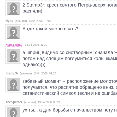
2 Stamp3r: крест святого Петра-вверх нога
распяли)
Nyka
(аноним) 13.04.2006, 18:07
А где такой можно взять?
Кристанна
13.04.2006, 11:30
а шприц видимо со снотворным: сначала ж
потом над спящим поглумиться колышками:
однако:))))
Stamp3r
(аноним) 13.04.2006, 09:25
забавный момент -- расположение молоточ
получается, что распятие обращено вниз. 
сатанистический символ (если я не ошиба
TheSplinter
(аноним) 13.04.2006, 09:21
ух ты... а для борьбы с начальством нету н