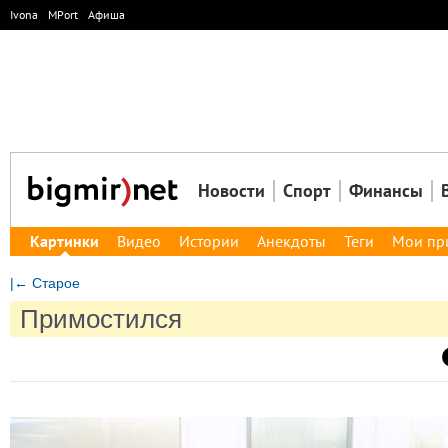
Ivona
MPort
Афиша
Новости
Спорт
Финансы
Картинки
Видео
Истории
Анекдоты
Теги
Мои пр
|← Старое
Примостился