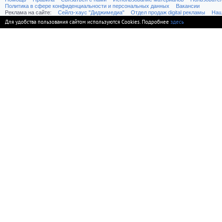
Политика в сфере конфиденциальности и персональных данных
Вакансии
Реклама на сайте:
Cейлз-хаус "Диджимедиа"
Отдел продаж digital рекламы
Наш
Для удобства пользования сайтом используются Cookies. Подробнее
здесь