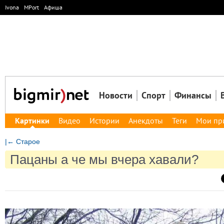
Ivona
MPort
Афиша
Новости
Спорт
Финансы
Картинки
Видео
Истории
Анекдоты
Теги
Мои пр
|← Старое
Пацаны а че мы вчера хавали?