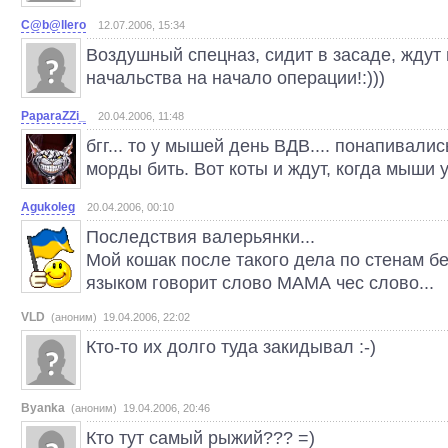
C@b@llero
12.07.2006, 15:34
Воздушный спецназ, сидит в засаде, ждут
начальства на начало операции!:)))
PaparaZZi_
20.04.2006, 11:48
бгг... то у мышей день ВДВ.... понапивали
морды бить. Вот коты и ждут, когда мыши у
Agukoleg
20.04.2006, 00:10
Последствия валерьянки...
Мой кошак после такого дела по стенам бе
языком говорит слово МАМА чес слово...
VLD
(аноним) 19.04.2006, 22:02
Кто-то их долго туда закидывал :-)
Byanka
(аноним) 19.04.2006, 20:46
Кто тут самый рыжий??? =)