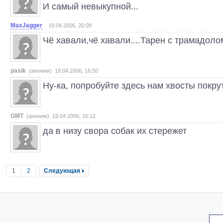
И самый невыкупной...
MaxJagger
19.04.2006, 20:09
Чё хавали,чё хавали....Тарен с трамадоло
pasik
(аноним) 19.04.2006, 16:50
Ну-ка, попробуйте здесь нам хвосты покру
GMT
(аноним) 19.04.2006, 15:12
да в низу свора собак их стережет
1
2
Следующая