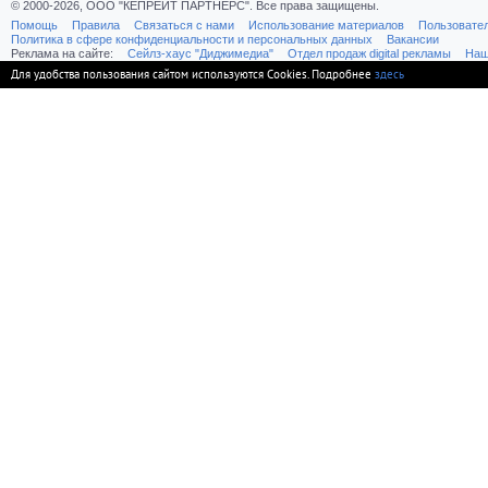
© 2000-2026, ООО "КЕПРЕЙТ ПАРТНЕРС". Все права защищены.
Помощь
Правила
Связаться с нами
Использование материалов
Пользовате
Политика в сфере конфиденциальности и персональных данных
Вакансии
Реклама на сайте:
Cейлз-хаус "Диджимедиа"
Отдел продаж digital рекламы
Наш
Для удобства пользования сайтом используются Cookies. Подробнее
здесь