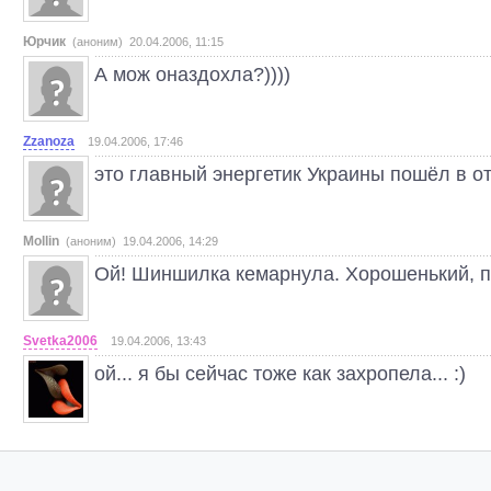
Юрчик
(аноним) 20.04.2006, 11:15
А мож оназдохла?))))
Zzanoza
19.04.2006, 17:46
это главный энергетик Украины пошёл в о
Mollin
(аноним) 19.04.2006, 14:29
Ой! Шиншилка кемарнула. Хорошенький, п
Svetka2006
19.04.2006, 13:43
ой... я бы сейчас тоже как захропела... :)