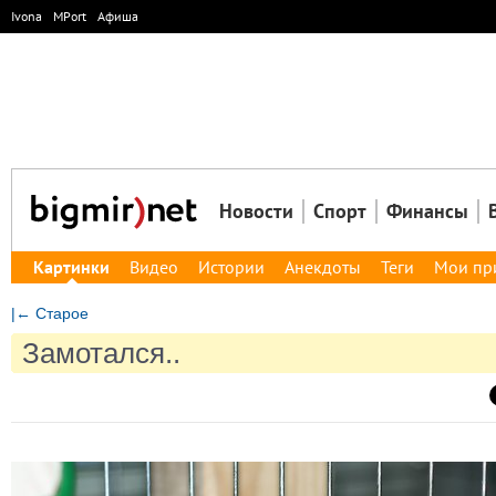
Ivona
MPort
Афиша
Новости
Спорт
Финансы
Картинки
Видео
Истории
Анекдоты
Теги
Мои пр
|← Старое
Замотался..