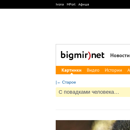
Ivona
MPort
Афиша
Новости
Картинки
Видео
Истории
А
|← Старое
С повадками человека…