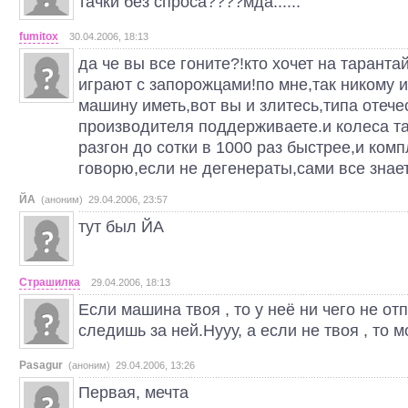
тачки без спроса????мда......
fumitox
30.04.2006, 18:13
да че вы все гоните?!кто хочет на таранта
играют с запорожцами!по мне,так никому и
машину иметь,вот вы и злитесь,типа отече
производителя поддерживаете.и колеса т
разгон до сотки в 1000 раз быстрее,и комп
говорю,если не дегенераты,сами все знает
ЙА
(аноним) 29.04.2006, 23:57
тут был ЙА
Страшилка
29.04.2006, 18:13
Если машина твоя , то у неё ни чего не отпа
следишь за ней.Нууу, а если не твоя , то мож
Pasagur
(аноним) 29.04.2006, 13:26
Первая, мечта