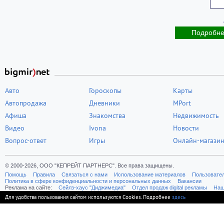
Подробн
Авто
Гороскопы
Карты
Автопродажа
Дневники
MPort
Афиша
Знакомства
Недвижимость
Видео
Ivona
Новости
Вопрос-ответ
Игры
Онлайн-магази
© 2000-2026, ООО "КЕПРЕЙТ ПАРТНЕРС". Все права защищены.
Помощь
Правила
Связаться с нами
Использование материалов
Пользовате
Политика в сфере конфиденциальности и персональных данных
Вакансии
Реклама на сайте:
Cейлз-хаус "Диджимедиа"
Отдел продаж digital рекламы
Наш
Для удобства пользования сайтом используются Cookies. Подробнее
здесь