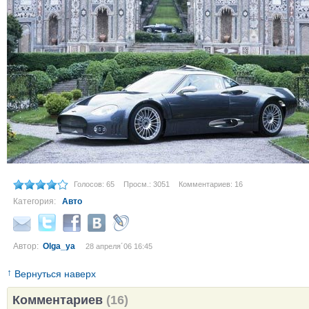
Голосов: 65
Просм.: 3051
Комментариев: 16
Категория:
Авто
Автор:
Olga_ya
28 апреля´06 16:45
↑
Вернуться наверх
Комментариев
(16)