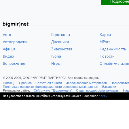
Подробн
Авто
Гороскопы
Карты
Автопродажа
Дневники
MPort
Афиша
Знакомства
Недвижимость
Видео
Ivona
Новости
Вопрос-ответ
Игры
Онлайн-магази
© 2000-2026, ООО "КЕПРЕЙТ ПАРТНЕРС". Все права защищены.
Помощь
Правила
Связаться с нами
Использование материалов
Пользовате
Политика в сфере конфиденциальности и персональных данных
Вакансии
Реклама на сайте:
Cейлз-хаус "Диджимедиа"
Отдел продаж digital рекламы
Наш
Для удобства пользования сайтом используются Cookies. Подробнее
здесь