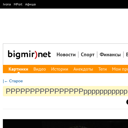
Ivona
MPort
Афиша
Новости
Спорт
Финансы
Картинки
Видео
Истории
Анекдоты
Теги
Мои пр
|← Старое
РРРРРРРРРРРРРРРРррррррррррр 