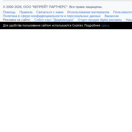
© 2000-2026, ООО "КЕПРЕЙТ ПАРТНЕРС". Все права защищены.
Помощь
Правила
Связаться с нами
Использование материалов
Пользовате
Политика в сфере конфиденциальности и персональных данных
Вакансии
Реклама на сайте:
Cейлз-хаус "Диджимедиа"
Отдел продаж digital рекламы
Наш
Для удобства пользования сайтом используются Cookies. Подробнее
здесь