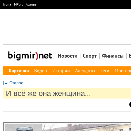
Ivona
MPort
Афиша
Новости
Спорт
Финансы
Картинки
Видео
Истории
Анекдоты
Теги
Мои пр
|← Старое
И всё же она женщина...