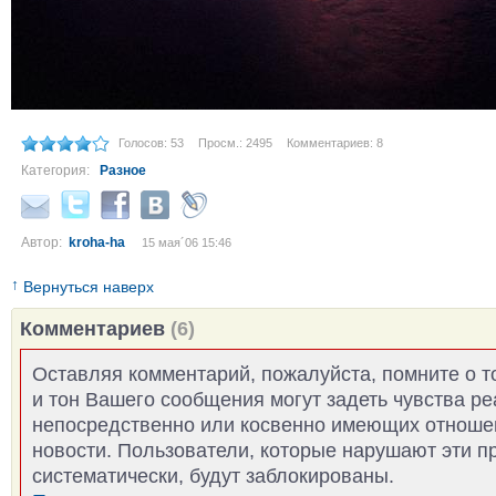
Голосов: 53
Просм.: 2495
Комментариев: 8
Категория:
Разное
Автор:
kroha-ha
15 мая´06 15:46
↑
Вернуться наверх
Комментариев
(6)
Оставляя комментарий, пожалуйста, помните о т
и тон Вашего сообщения могут задеть чувства р
непосредственно или косвенно имеющих отноше
новости. Пользователи, которые нарушают эти п
систематически, будут заблокированы.