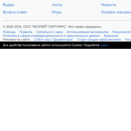
Видео
Ivona
Новости
Вопрос-ответ
Игры
Онлайн-магази
© 2000-2026, ООО "КЕПРЕЙТ ПАРТНЕРС". Все права защищены.
Помощь
Правила
Связаться с нами
Использование материалов
Пользовате
Политика в сфере конфиденциальности и персональных данных
Вакансии
Реклама на сайте:
Cейлз-хаус "Диджимедиа"
Отдел продаж digital рекламы
Наш
Для удобства пользования сайтом используются Cookies. Подробнее
здесь