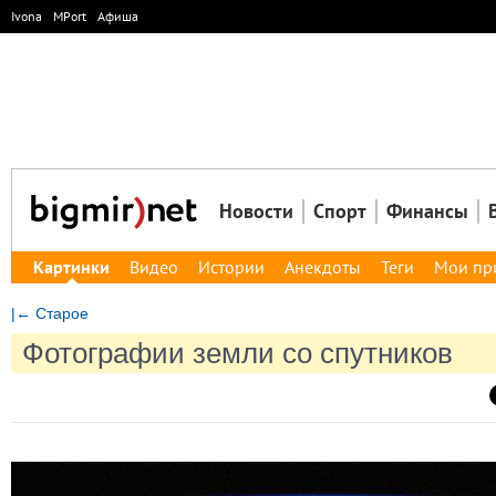
Ivona
MPort
Афиша
Новости
Спорт
Финансы
Картинки
Видео
Истории
Анекдоты
Теги
Мои пр
|← Старое
Фотографии земли со спутников