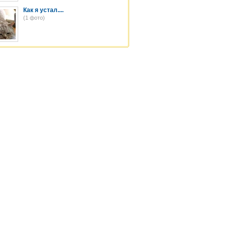
Как я устал....
(1 фото)