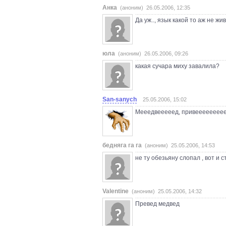
Анка
(аноним) 26.05.2006, 12:35
Да уж.., язык какой то аж не живо
юла
(аноним) 26.05.2006, 09:26
какая сучара миху завалила?
San-sanych
25.05.2006, 15:02
Мееедвееееед, привеееееееееее
бедняга га га
(аноним) 25.05.2006, 14:53
не ту обезьяну слопал , вот и с
Valentine
(аноним) 25.05.2006, 14:32
Превед медвед