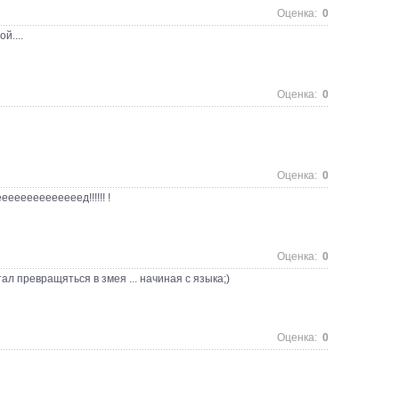
Оценка:
0
й....
Оценка:
0
Оценка:
0
ееееееееееед!!!!!! !
Оценка:
0
тал превращяться в змея ... начиная с языка;)
Оценка:
0