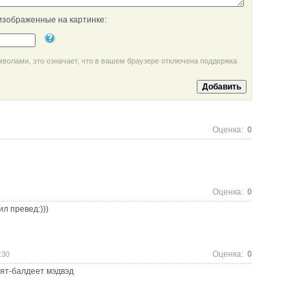
изображенные на картинке:
мволами, это означает, что в вашем браузере отключена поддержка
Оценка:
0
Оценка:
0
ил превед:)))
Оценка:
0
:30
вят-балдеет мэдвэд