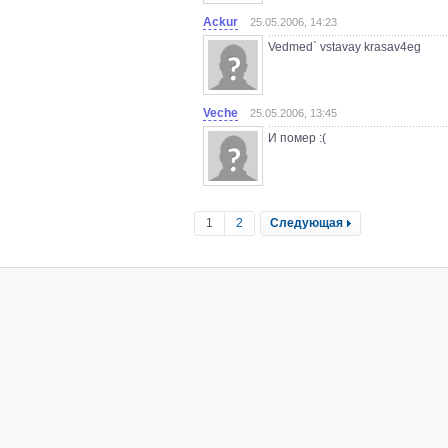
Ackur
25.05.2006, 14:23
Vedmed` vstavay krasav4eg
Veche
25.05.2006, 13:45
И помер :(
1
2
Следующая