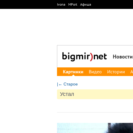
Ivona
MPort
Афиша
Новости
Картинки
Видео
Истории
А
|← Старое
Устал