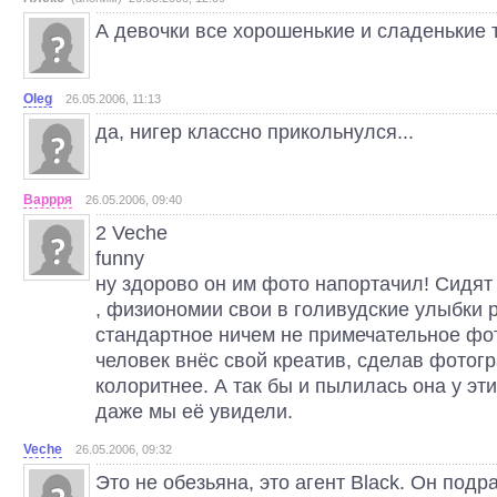
А девочки все хорошенькие и сладенькие 
Oleg
26.05.2006, 11:13
да, нигер классно прикольнулся...
Варрря
26.05.2006, 09:40
2 Veche
funny
ну здорово он им фото напортачил! Сидят 
, физиономии свои в голивудские улыбки р
стандартное ничем не примечательное фо
человек внёс свой креатив, сделав фотог
колоритнее. А так бы и пылилась она у эти
даже мы её увидели.
Veche
26.05.2006, 09:32
Это не обезьяна, это агент Black. Он под