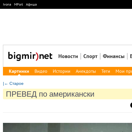
Ivona
MPort
Афиша
Новости
Спорт
Финансы
Картинки
Видео
Истории
Анекдоты
Теги
Мои пр
|← Старое
ПРЕВЕД по американски