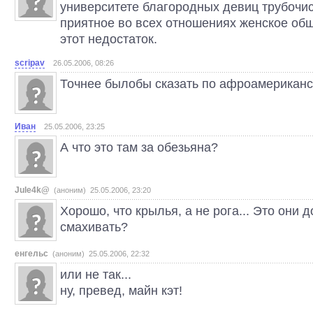
университете благородных девиц трубочис
приятное во всех отношениях женское об
этот недостаток.
scripav
26.05.2006, 08:26
Точнее былобы сказать по афроамерикански
Иван
25.05.2006, 23:25
А что это там за обезьяна?
Jule4k@
(аноним) 25.05.2006, 23:20
Хорошо, что крылья, а не рога... Это они 
смахивать?
енгельс
(аноним) 25.05.2006, 22:32
или не так...
ну, превед, майн кэт!