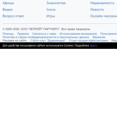
Афиша
Знакомства
Недвижимость
Видео
Ivona
Новости
Вопрос-ответ
Игры
Онлайн-магази
© 2000-2026, ООО "КЕПРЕЙТ ПАРТНЕРС". Все права защищены.
Помощь
Правила
Связаться с нами
Использование материалов
Пользовате
Политика в сфере конфиденциальности и персональных данных
Вакансии
Реклама на сайте:
Cейлз-хаус "Диджимедиа"
Отдел продаж digital рекламы
Наш
Для удобства пользования сайтом используются Cookies. Подробнее
здесь