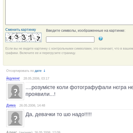
Сменить картинку
Введите символы, изображенные на картинке:
Если вы не видите картинку с контрольными символами, это означает, что в ваше
графики. Включите ее и перегрузите страницу.
Отсортировать по
дате
йцукенг
28.05.2006, 03:17
....розумієте коли фотографуфали нєгра н
проявили...!
Дима
26.05.2006, 14:48
Да, девачки то шо надо!!!!!
Алекс
(аноним) 26.05.2006, 12:09