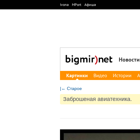
Ivona
MPort
Афиша
Новости
Картинки
Видео
Истории
А
|← Старое
Заброшеная авиатехника.