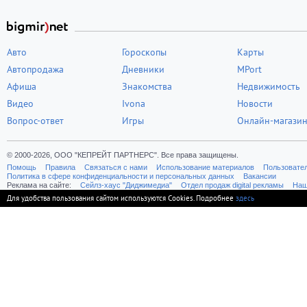
Авто
Гороскопы
Карты
Автопродажа
Дневники
MPort
Афиша
Знакомства
Недвижимость
Видео
Ivona
Новости
Вопрос-ответ
Игры
Онлайн-магази
© 2000-2026, ООО "КЕПРЕЙТ ПАРТНЕРС". Все права защищены.
Помощь
Правила
Связаться с нами
Использование материалов
Пользовате
Политика в сфере конфиденциальности и персональных данных
Вакансии
Реклама на сайте:
Cейлз-хаус "Диджимедиа"
Отдел продаж digital рекламы
Наш
Для удобства пользования сайтом используются Cookies. Подробнее
здесь