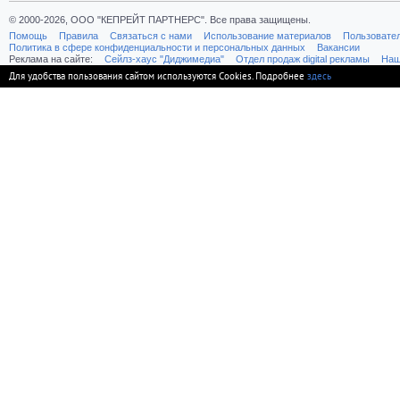
© 2000-2026, ООО "КЕПРЕЙТ ПАРТНЕРС". Все права защищены.
Помощь
Правила
Связаться с нами
Использование материалов
Пользовате
Политика в сфере конфиденциальности и персональных данных
Вакансии
Реклама на сайте:
Cейлз-хаус "Диджимедиа"
Отдел продаж digital рекламы
Наш
Для удобства пользования сайтом используются Cookies. Подробнее
здесь